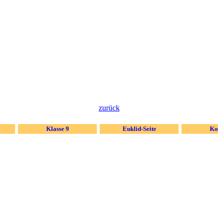
zurück
Klasse 9
Euklid-Seite
Ko