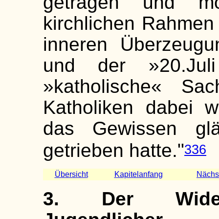
getragen und mo
kirchlichen Rahmen 
inneren Überzeugu
und der »20.Jul
»katholische« Sac
Katholiken dabei w
das Gewissen gläu
getrieben hatte."
336
Übersicht
Kapitelanfang
Nächst
3. Der Widers