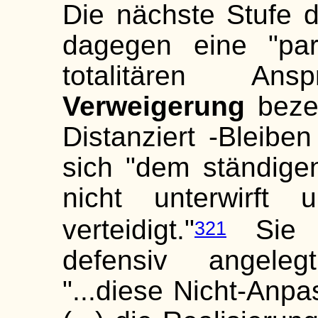
Die nächste Stufe 
dagegen eine "par
totalitären An
Verweigerung
bezei
Distanziert -Bleibe
sich "dem ständige
nicht unterwirft u
verteidigt."
Sie i
321
defensiv angeleg
"...diese Nicht-Anpas