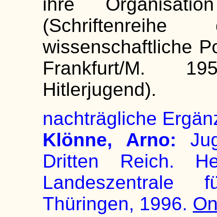
ihre Organisati
(Schriftenreih
wissenschaftliche Po
Frankfurt/M. 19
Hitlerjugend).
nachträgliche Ergän
Klönne, Arno:
Jug
Dritten Reich. H
Landeszentrale f
Thüringen, 1996.
On