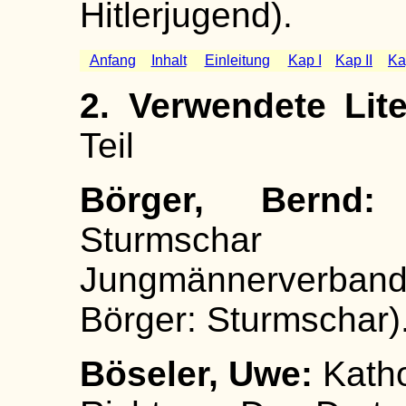
Hitlerjugend).
Anfang
Inhalt
Einleitung
Kap I
Kap II
Kap
2. Verwendete Lit
Teil
Börger, Bern
Sturmschar 
Jungmännerverband, 
Börger: Sturmschar)
Böseler, Uwe:
Katho