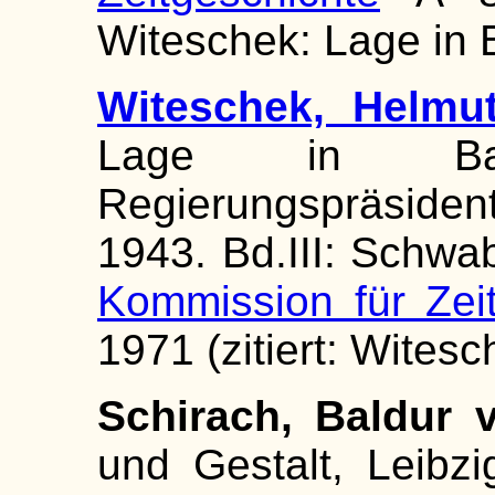
Witeschek: Lage in B
Witeschek, Helmu
Lage in Ba
Regierungspräsid
1943. Bd.III: Schwab
Kommission für Zei
1971 (zitiert: Witesc
Schirach, Baldur v
und Gestalt, Leibzig