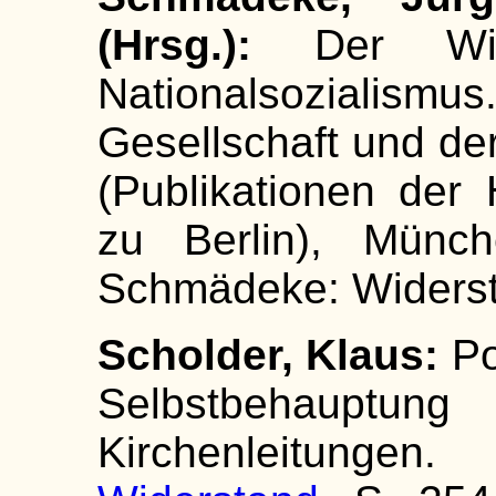
(Hrsg.):
Der Wid
Nationalsozial
Gesellschaft und de
(Publikationen der
zu Berlin), Münche
Schmädeke: Widerst
Scholder, Klaus:
Po
Selbstbehauptu
Kirchenleitun