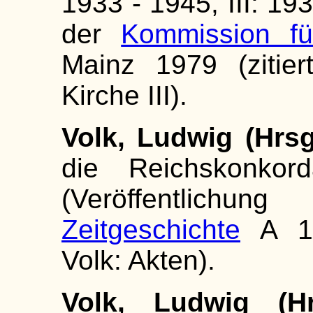
1933 - 1945, III: 19
der
Kommission fü
Mainz 1979 (zitier
Kirche III).
Volk, Ludwig (Hrsg
die Reichskonkord
(Veröffentlichu
Zeitgeschichte
A 11)
Volk: Akten).
Volk, Ludwig (Hr